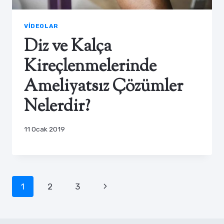
VIDEOLAR
Diz ve Kalça
Kireçlenmelerinde
Ameliyatsız Çözümler
Nelerdir?
11 Ocak 2019
Page
Next
1
2
3
navigation
Page