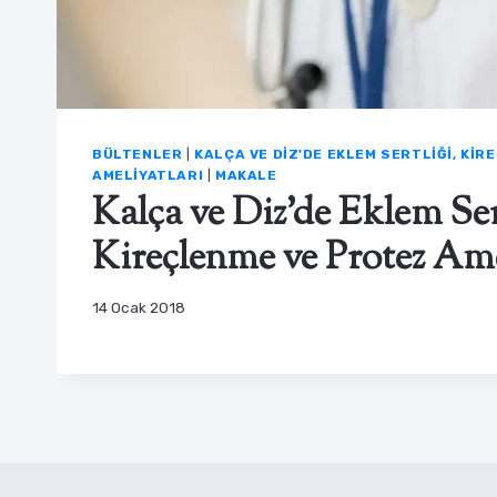
BÜLTENLER
|
KALÇA VE DIZ'DE EKLEM SERTLIĞI, KI
AMELIYATLARI
|
MAKALE
Kalça ve Diz’de Eklem Ser
Kireçlenme ve Protez Ame
14 Ocak 2018