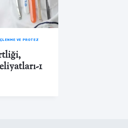
REÇLENME VE PROTEZ
tliği,
liyatları-1