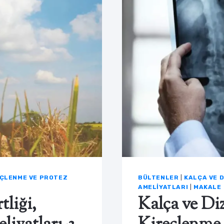
REÇLENME VE PROTEZ
BÜLTENLER
|
KALÇA VE D
AMELIYATLARI
|
MAKALE
tliği,
Kalça ve Diz