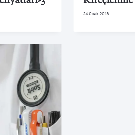
liyatları-3
Kireçlenme 
24 Ocak 2018