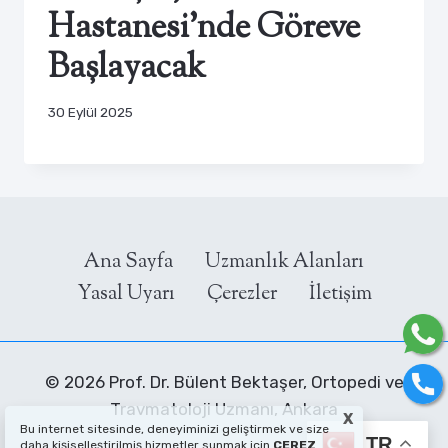
Hastanesi’nde Göreve
Başlayacak
30 Eylül 2025
Ana Sayfa
Uzmanlık Alanları
Yasal Uyarı
Çerezler
İletişim
© 2026 Prof. Dr. Bülent Bektaşer, Ortopedi ve
Travmatoloji Uzmanı, Ankara
X
Bu internet sitesinde, deneyiminizi geliştirmek ve size
TR
daha kişiselleştirilmiş hizmetler sunmak için
ÇEREZ