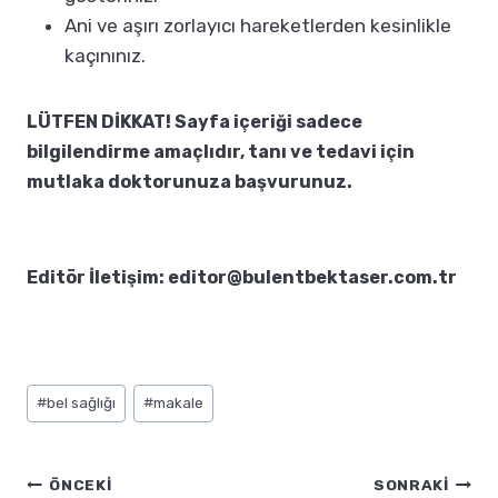
Ani ve aşırı zorlayıcı hareketlerden kesinlikle
kaçınınız.
LÜTFEN DİKKAT! Sayfa içeriği sadece
bilgilendirme amaçlıdır, tanı ve tedavi için
mutlaka doktorunuza başvurunuz.
Editör İletişim: editor@bulentbektaser.com.tr
Post
#
bel sağlığı
#
makale
Tags:
Yazı
ÖNCEKI
SONRAKI